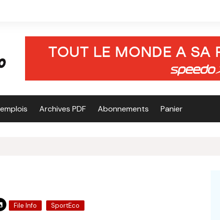
’emplois
Archives PDF
Abonnements
Panier
File Info
SportEco