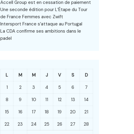
Accell Group est en cessation de paiement
Une seconde édition pour L’Étape du Tour
de France Femmes avec Zwift
Intersport France s’attaque au Portugal
La CDA confirme ses ambitions dans le
padel
L
M
M
J
V
S
D
1
2
3
4
5
6
7
8
9
10
11
12
13
14
15
16
17
18
19
20
21
22
23
24
25
26
27
28