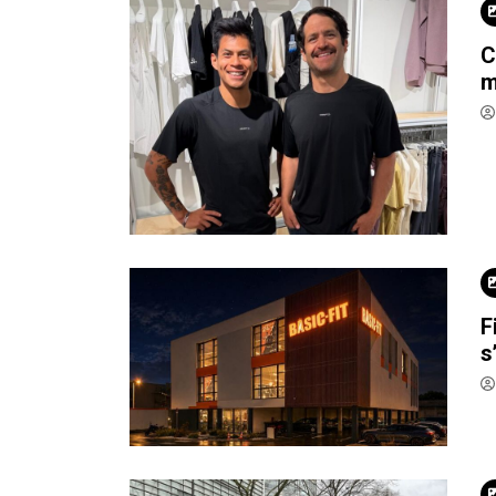
C
m
F
s