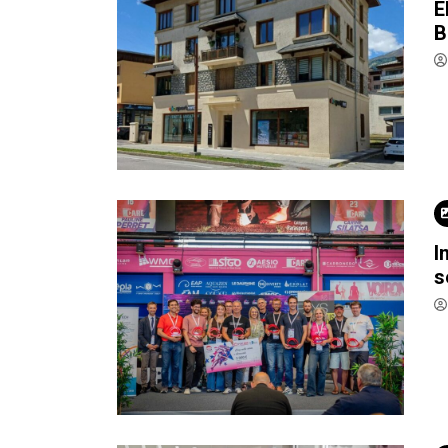
E
B
I
s