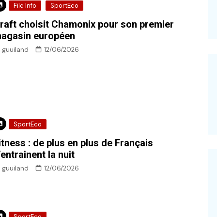
File Info
SportEco
raft choisit Chamonix pour son premier
agasin européen
guuiland
12/06/2026
SportEco
itness : de plus en plus de Français
’entrainent la nuit
guuiland
12/06/2026
SportEco