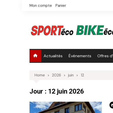
Skip
Mon compte
Panier
to
content
Actualités
Événements
Offres d
Home
2026
juin
12
Jour :
12 juin 2026