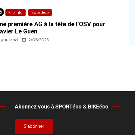
File Info
SportEco
ne première AG à la tête de l’OSV pour
avier Le Guen
guuiland
12/06/2026
Abonnez vous à SPORTéco & BIKEéco
S’abonner