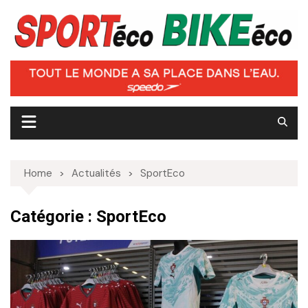
Skip
to
content
Home
Actualités
SportEco
Catégorie :
SportEco