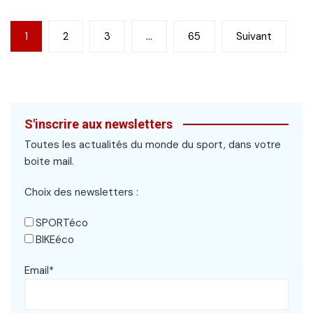
Pagination
1
2
3
…
65
Suivant
des
publications
S'inscrire aux newsletters
Toutes les actualités du monde du sport, dans votre
boite mail.
Choix des newsletters :
SPORTéco
BIKEéco
Email*