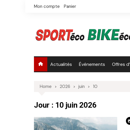
Skip
Mon compte
Panier
to
content
Actualités
Événements
Offres d
Home
2026
juin
10
Jour :
10 juin 2026