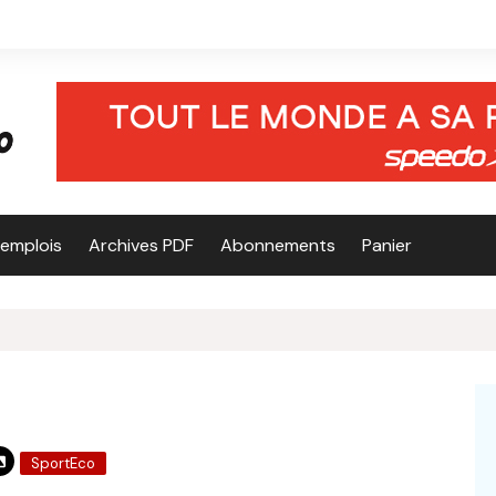
’emplois
Archives PDF
Abonnements
Panier
SportEco