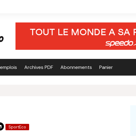
’emplois
Archives PDF
Abonnements
Panier
SportEco