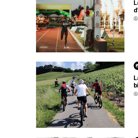
L
d
L
b