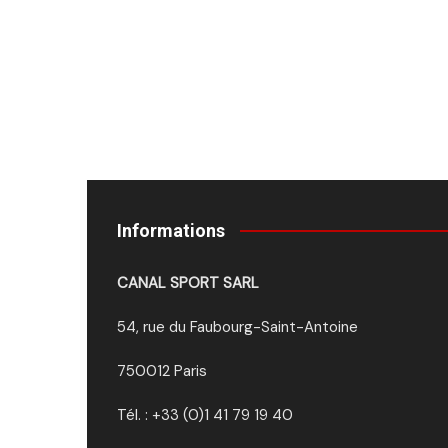
Informations
CANAL SPORT SARL
54, rue du Faubourg-Saint-Antoine
750012 Paris
Tél. : +33 (0)1 41 79 19 40