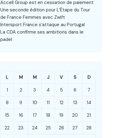
Accell Group est en cessation de paiement
Une seconde édition pour L’Étape du Tour
de France Femmes avec Zwift
Intersport France s’attaque au Portugal
La CDA confirme ses ambitions dans le
padel
L
M
M
J
V
S
D
1
2
3
4
5
6
7
8
9
10
11
12
13
14
15
16
17
18
19
20
21
22
23
24
25
26
27
28