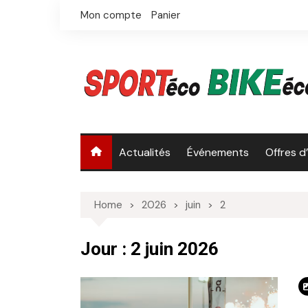
Skip
Mon compte
Panier
to
content
Actualités
Événements
Offres d
Home
2026
juin
2
Jour :
2 juin 2026