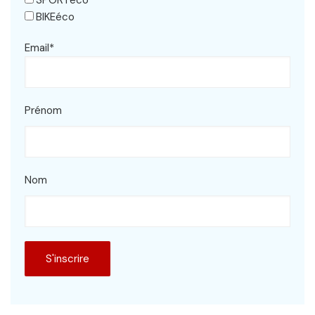
SPORTéco
BIKEéco
Email*
Prénom
Nom