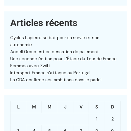
Articles récents
Cycles Lapierre se bat pour sa survie et son
autonomie
Accell Group est en cessation de paiement
Une seconde édition pour L’Étape du Tour de France
Femmes avec Zwift
Intersport France s’attaque au Portugal
La CDA confirme ses ambitions dans le padel
L
M
M
J
V
S
D
1
2
3
4
5
6
7
8
9