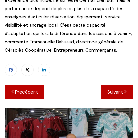
expérience plus fluide. Le ski reste central, bien sûr, mais la
performance dépend de plus en plus de la capacité des
enseignes à articuler réservation, équipement, service,
visibilité et ancrage local. C’est cette capacité
d’adaptation qui fera la différence dans les saisons à venir »,
commente Emmanuelle Bahuaud, directrice générale de
Céraclès Coopérative, Entrepreneurs Commerçants.
Navigation
Précédent
Suivant
de
l’article