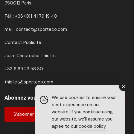
750012 Paris
Tél. : +33 (0)1 41 79 19 40
mail : contact@sporteco.com
Contact Publicité :
Jean-Christophe Thiollet
+33 6 69 23 58 30
thiollet@sporteco.com
We use cookies to ensure your
Abonnez vous à SPORTéco & BIKEéco
best experience on our
website. If you continue using
S’abonner
our website, we'll assume you
agree to our
cookie policy