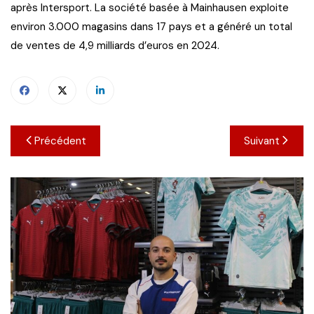
après Intersport. La société basée à Mainhausen exploite
environ 3.000 magasins dans 17 pays et a généré un total
de ventes de 4,9 milliards d’euros en 2024.
Navigation
Précédent
Suivant
de
l’article