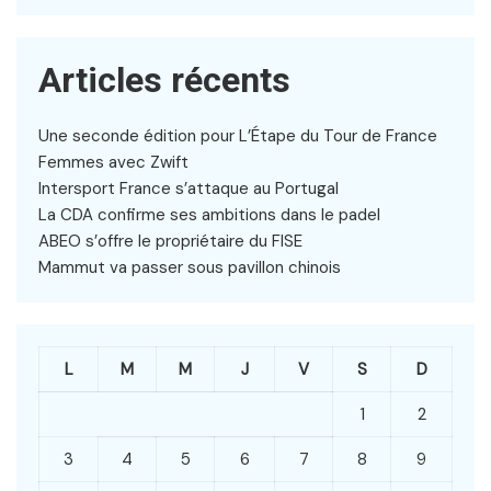
Articles récents
Une seconde édition pour L’Étape du Tour de France
Femmes avec Zwift
Intersport France s’attaque au Portugal
La CDA confirme ses ambitions dans le padel
ABEO s’offre le propriétaire du FISE
Mammut va passer sous pavillon chinois
L
M
M
J
V
S
D
1
2
3
4
5
6
7
8
9