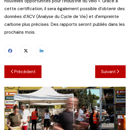
nouvelles opportunités pour l’industrie du vélo ». Grâce à
cette certification, il sera également possible d’obtenir des
données d’ACV (Analyse du Cycle de Vie) et d’empreinte
carbone plus précises. Des rapports seront publiés dans les
prochains mois.
Navigation
Précédent
Suivant
de
l’article