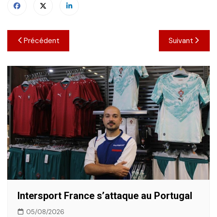
Navigation
Précédent
Suivant
de
l’article
Intersport France s’attaque au Portugal
05/08/2026