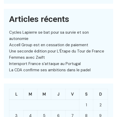
Articles récents
Cycles Lapierre se bat pour sa survie et son
autonomie
Accell Group est en cessation de paiement
Une seconde édition pour L’Étape du Tour de France
Femmes avec Zwift
Intersport France s’attaque au Portugal
La CDA confirme ses ambitions dans le padel
L
M
M
J
V
S
D
1
2
3
4
5
6
7
8
9