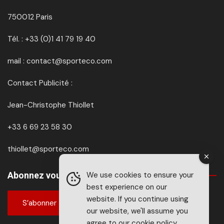
750012 Paris
Tél. : +33 (0)1 41 79 19 40
mail : contact@sporteco.com
Contact Publicité :
Jean-Christophe Thiollet
+33 6 69 23 58 30
thiollet@sporteco.com
Abonnez vous à SPORTéco & BIKEéco
We use cookies to ensure your
best experience on our
website. If you continue using
S’abonner
our website, we'll assume you
agree to our
cookie policy