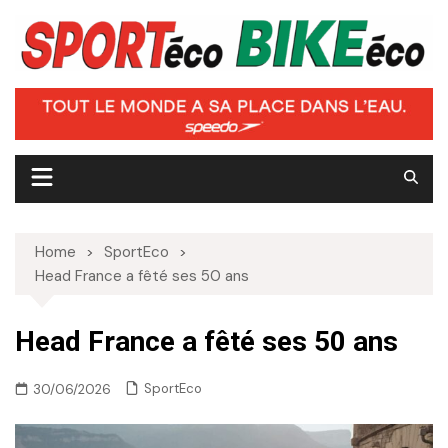
Skip
to
content
Home
SportEco
Head France a fêté ses 50 ans
Head France a fêté ses 50 ans
SportEco
30/06/2026