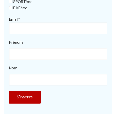
SPORTéco
BIKEéco
Email*
Prénom
Nom