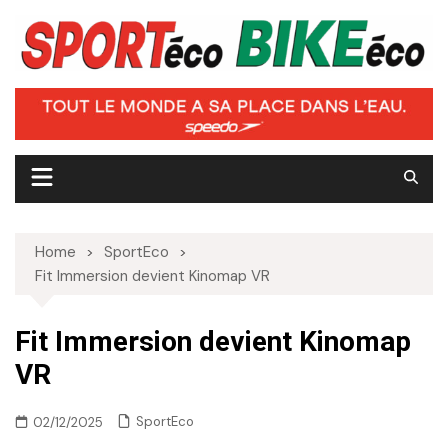
Skip
to
content
Home
SportEco
Fit Immersion devient Kinomap VR
Fit Immersion devient Kinomap
VR
SportEco
02/12/2025