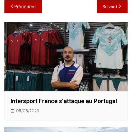
Navigation
Précédent
Suivant
de
l’article
Intersport France s’attaque au Portugal
05/08/2026