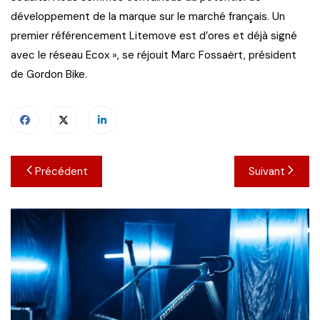
développement de la marque sur le marché français. Un
premier référencement Litemove est d’ores et déjà signé
avec le réseau Ecox », se réjouit Marc Fossaërt, président
de Gordon Bike.
Navigation
Précédent
Suivant
de
l’article