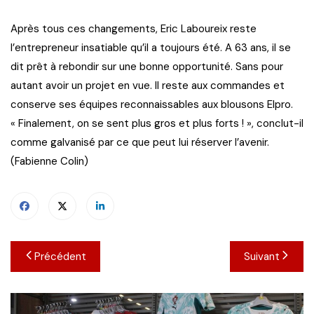
Après tous ces changements, Eric Laboureix reste
l’entrepreneur insatiable qu’il a toujours été. A 63 ans, il se
dit prêt à rebondir sur une bonne opportunité. Sans pour
autant avoir un projet en vue. Il reste aux commandes et
conserve ses équipes reconnaissables aux blousons Elpro.
« Finalement, on se sent plus gros et plus forts ! », conclut-il
comme galvanisé par ce que peut lui réserver l’avenir.
(Fabienne Colin)
Navigation
Précédent
Suivant
de
l’article