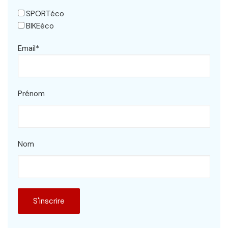
SPORTéco
BIKEéco
Email*
Prénom
Nom