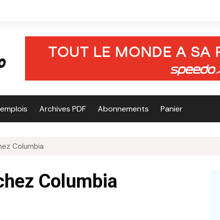
’emplois
Archives PDF
Abonnements
Panier
hez Columbia
 chez Columbia