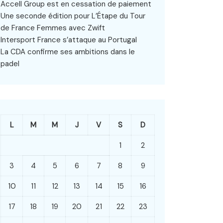
Accell Group est en cessation de paiement
Une seconde édition pour L’Étape du Tour
de France Femmes avec Zwift
Intersport France s’attaque au Portugal
La CDA confirme ses ambitions dans le
padel
L
M
M
J
V
S
D
1
2
3
4
5
6
7
8
9
10
11
12
13
14
15
16
17
18
19
20
21
22
23