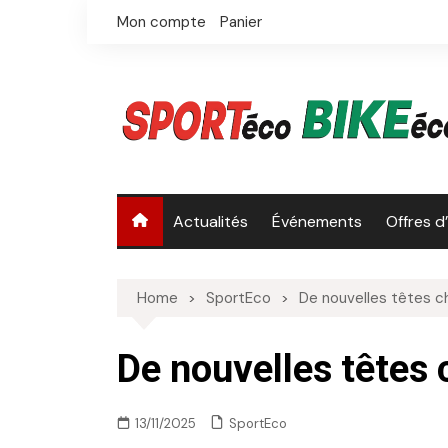
Skip
Mon compte
Panier
to
content
Actualités
Événements
Offres d
Home
SportEco
De nouvelles têtes c
De nouvelles têtes
SportEco
13/11/2025