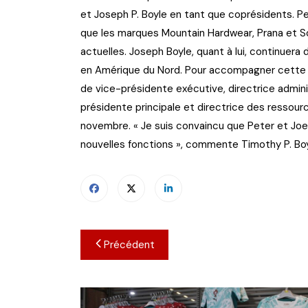
et Joseph P. Boyle en tant que coprésidents. Pet
que les marques Mountain Hardwear, Prana et So
actuelles. Joseph Boyle, quant à lui, continuera 
en Amérique du Nord. Pour accompagner cette tr
de vice-présidente exécutive, directrice admini
présidente principale et directrice des ressour
novembre. « Je suis convaincu que Peter et Joe 
nouvelles fonctions », commente Timothy P. Boy
Navigation
Précédent
de
l’article