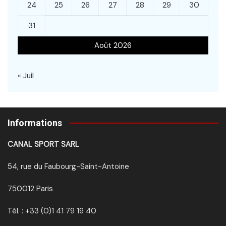
24
25
26
27
28
29
30
31
Août 2026
« Juil
Informations
CANAL SPORT SARL
54, rue du Faubourg-Saint-Antoine
750012 Paris
Tél. : +33 (0)1 41 79 19 40