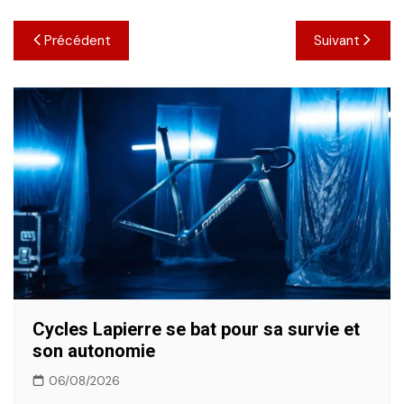
Navigation
Précédent
Suivant
de
l’article
Cycles Lapierre se bat pour sa survie et
son autonomie
06/08/2026