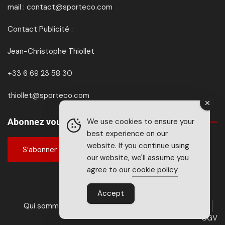
mail : contact@sporteco.com
Contact Publicité :
Jean-Christophe Thiollet
+33 6 69 23 58 30
thiollet@sporteco.com
Abonnez vous à SPORTéco & BIKEéco
We use cookies to ensure your
best experience on our
website. If you continue using
S’abonner
our website, we'll assume you
agree to our
cookie policy
Accept
Qui sommes nous ?
Média kit
Mentions légales
CGV