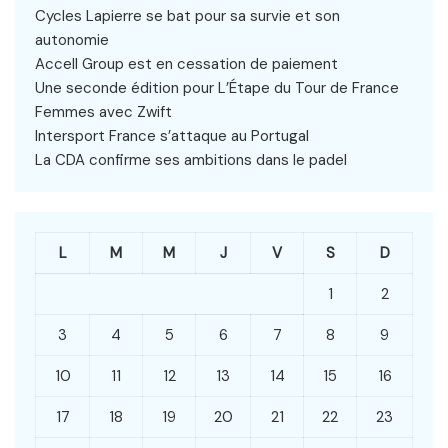
Cycles Lapierre se bat pour sa survie et son
autonomie
Accell Group est en cessation de paiement
Une seconde édition pour L’Étape du Tour de France
Femmes avec Zwift
Intersport France s’attaque au Portugal
La CDA confirme ses ambitions dans le padel
L
M
M
J
V
S
D
1
2
3
4
5
6
7
8
9
10
11
12
13
14
15
16
17
18
19
20
21
22
23