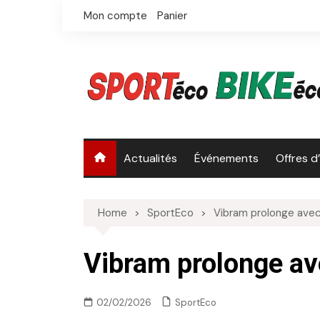
Skip
Mon compte
Panier
to
content
Actualités
Événements
Offres d
Home
SportEco
Vibram prolonge ave
Vibram prolonge a
SportEco
02/02/2026