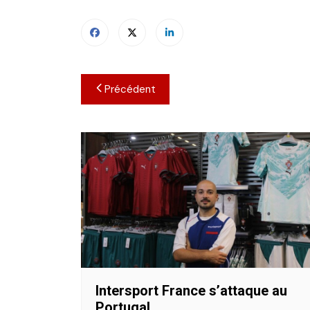
Navigation
Précédent
de
l’article
Intersport France s’attaque au
Portugal