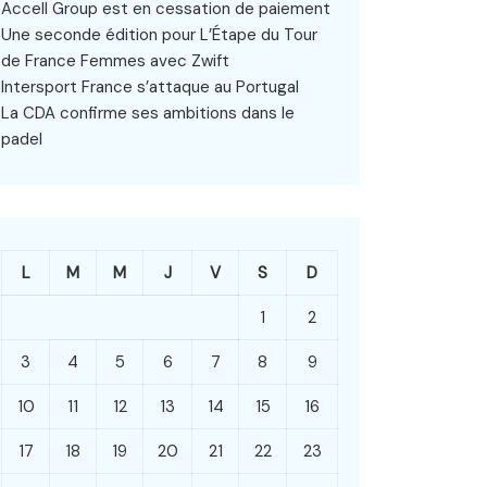
Accell Group est en cessation de paiement
Une seconde édition pour L’Étape du Tour
de France Femmes avec Zwift
Intersport France s’attaque au Portugal
La CDA confirme ses ambitions dans le
padel
L
M
M
J
V
S
D
1
2
3
4
5
6
7
8
9
10
11
12
13
14
15
16
17
18
19
20
21
22
23