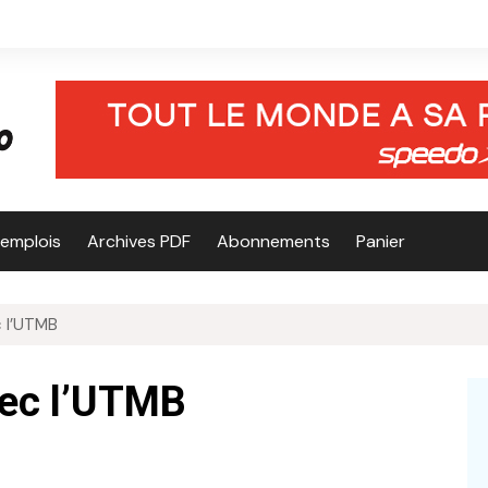
’emplois
Archives PDF
Abonnements
Panier
c l’UTMB
vec l’UTMB