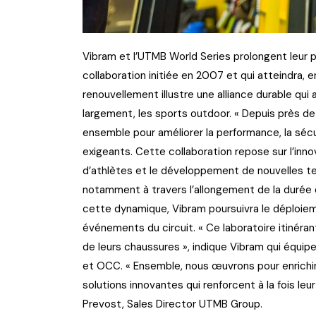
Vibram et l’UTMB World Series prolongent leur p
collaboration initiée en 2007 et qui atteindra, 
renouvellement illustre une alliance durable qui 
largement, les sports outdoor. « Depuis près d
ensemble pour améliorer la performance, la sécur
exigeants. Cette collaboration repose sur l’innov
d’athlètes et le développement de nouvelles tec
notamment à travers l’allongement de la durée
cette dynamique, Vibram poursuivra le déploiem
événements du circuit. « Ce laboratoire itinérant
de leurs chaussures », indique Vibram qui équi
et OCC. « Ensemble, nous œuvrons pour enrichir
solutions innovantes qui renforcent à la fois leur 
Prevost, Sales Director UTMB Group.