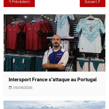
Navigation
Précédent
Suivant
de
l’article
Intersport France s’attaque au Portugal
05/08/2026