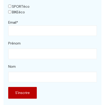
SPORTéco
BIKEéco
Email*
Prénom
Nom