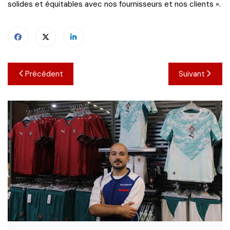
solides et équitables avec nos fournisseurs et nos clients ».
Navigation
Précédent
Suivant
de
l’article