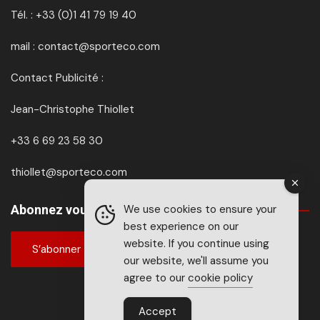
Tél. : +33 (0)1 41 79 19 40
mail : contact@sporteco.com
Contact Publicité :
Jean-Christophe Thiollet
+33 6 69 23 58 30
thiollet@sporteco.com
We use cookies to ensure your
Abonnez vous à SPORTéco & BIKEéco
best experience on our
website. If you continue using
S’abonner
our website, we'll assume you
agree to our
cookie policy
Accept