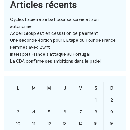
Articles récents
Cycles Lapierre se bat pour sa survie et son
autonomie
Accell Group est en cessation de paiement
Une seconde édition pour L’Étape du Tour de France
Femmes avec Zwift
Intersport France s’attaque au Portugal
La CDA confirme ses ambitions dans le padel
L
M
M
J
V
S
D
1
2
3
4
5
6
7
8
9
10
11
12
13
14
15
16