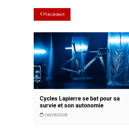
Navigation
Précédent
de
l’article
Cycles Lapierre se bat pour sa
survie et son autonomie
06/08/2026