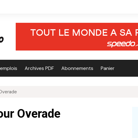
’emplois
Archives PDF
Abonnements
Panier
 Overade
pour Overade