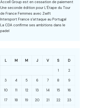
Accell Group est en cessation de paiement
Une seconde édition pour L’Étape du Tour
de France Femmes avec Zwift
Intersport France s’attaque au Portugal
La CDA confirme ses ambitions dans le
padel
L
M
M
J
V
S
D
1
2
3
4
5
6
7
8
9
10
11
12
13
14
15
16
17
18
19
20
21
22
23