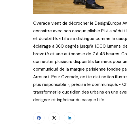
Overade vient de décrocher le DesignEuropa Awa
connaitre avec son casque pliable Plixi a séduit 
et durabilité. « Life se distingue comme le casqu
éclairage à 360 degrés jusqu’à 1.000 lumens, des
breveté et une autonomie de 7 à 48 heures. Co
connecter plusieurs dispositifs lumineux pour un
communiqué de la marque parisienne fondée par l
Arrouart. Pour Overade, cette distinction illustre
plus responsable », précise le communiqué. « Ch
transformer le quotidien des urbains en une aven
designer et ingénieur du casque Life.