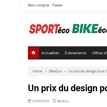
Skip
Mon compte
Panier
to
content
Actualités
Événements
Offres d
Home
BikeEco
Un prix du design pour
Un prix du design 
BikeEco
07/10/2025