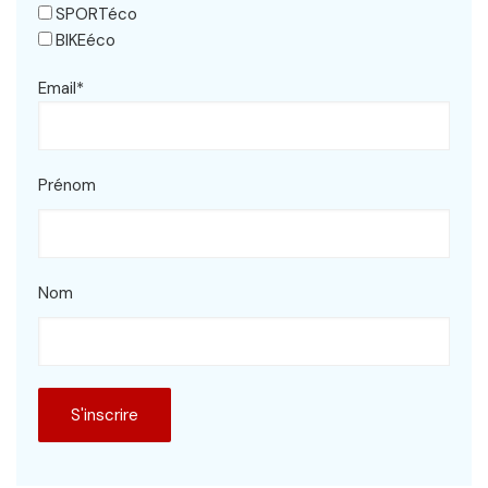
SPORTéco
BIKEéco
Email*
Prénom
Nom