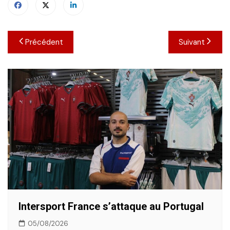
Navigation
Précédent
Suivant
de
l’article
Intersport France s’attaque au Portugal
05/08/2026