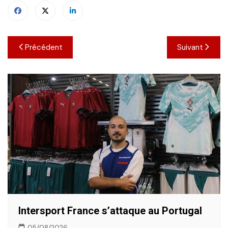
Navigation
Précédent
Suivant
de
l’article
Intersport France s’attaque au Portugal
05/08/2026