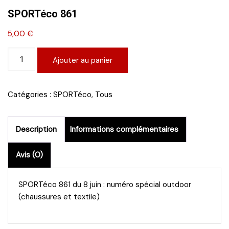
SPORTéco 861
5,00
€
quantité
Ajouter au panier
de
SPORTéco
861
Catégories :
SPORTéco
,
Tous
Description
Informations complémentaires
Avis (0)
SPORTéco 861 du 8 juin : numéro spécial outdoor
(chaussures et textile)