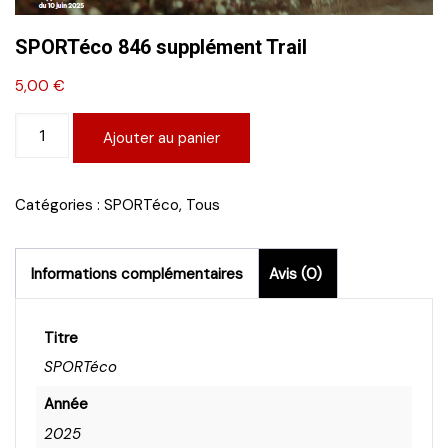
SPORTéco 846 supplément Trail
5,00
€
quantité
Ajouter au panier
de
SPORTéco
846
Catégories :
SPORTéco
,
Tous
supplément
Trail
Informations complémentaires
Avis (0)
Titre
SPORTéco
Année
2025