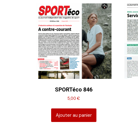
SPORTéco 846
5,00
€
Ajouter au panier