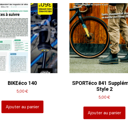
BIKEéco 140
SPORTéco 841 Supplé
Style 2
5,00
€
5,00
€
Ajouter au panier
Ajouter au panier