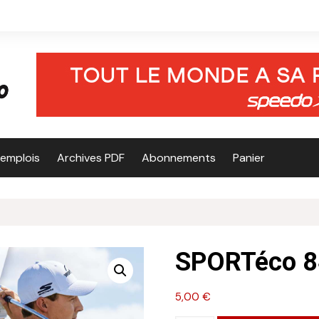
’emplois
Archives PDF
Abonnements
Panier
SPORTéco 8
5,00
€