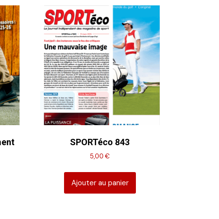
ment
SPORTéco 843
5,00
€
Ajouter au panier