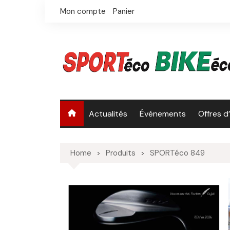
Skip
Mon compte
Panier
to
content
Actualités
Événements
Offres d
Home
Produits
SPORTéco 849