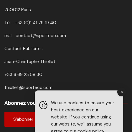
750012 Paris
Tél. : +33 (0)1 41 79 19 40
mail : contact@sporteco.com
Contact Publicité :
Jean-Christophe Thiollet
+33 6 69 23 58 30
thiollet@sporteco.com
Abonnez vous à SPORTéco & BIKEéco
We use cookies to ensure your
best experience on our
website. If you continue using
S’abonner
our website, we'll assume you
agree to our
cookie policy