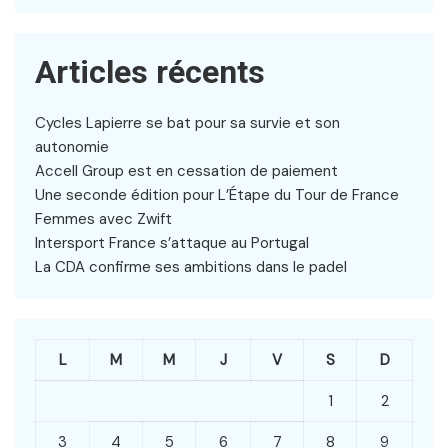
Articles récents
Cycles Lapierre se bat pour sa survie et son
autonomie
Accell Group est en cessation de paiement
Une seconde édition pour L’Étape du Tour de France
Femmes avec Zwift
Intersport France s’attaque au Portugal
La CDA confirme ses ambitions dans le padel
L
M
M
J
V
S
D
1
2
3
4
5
6
7
8
9