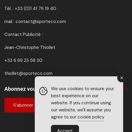
Tél. : +33 (0)1 41 79 19 40
mail : contact@sporteco.com
Contact Publicité :
Jean-Christophe Thiollet
+33 6 69 23 58 30
thiollet@sporteco.com
Abonnez vous à SPORTéco & BIKEéco
We use cookies to ensure your
best experience on our
website. If you continue using
S’abonner
our website, we'll assume you
agree to our
cookie policy
Accept