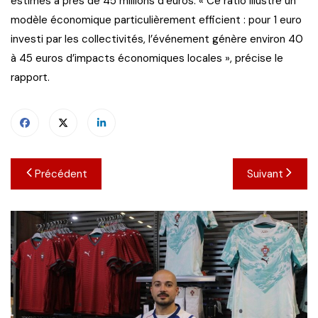
estimés à près de 45 millions d’euros. « Ce ratio illustre un
modèle économique particulièrement efficient : pour 1 euro
investi par les collectivités, l’événement génère environ 40
à 45 euros d’impacts économiques locales », précise le
rapport.
Navigation
Précédent
Suivant
de
l’article