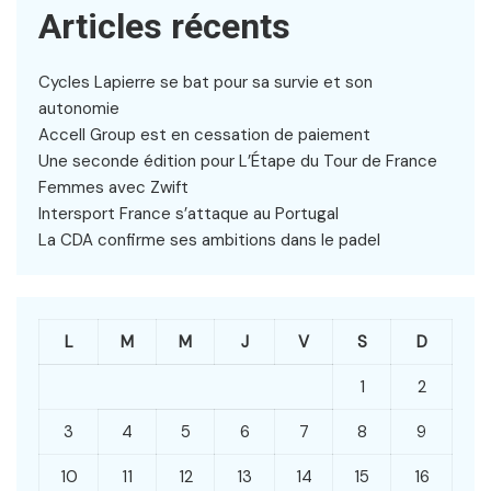
Articles récents
Cycles Lapierre se bat pour sa survie et son
autonomie
Accell Group est en cessation de paiement
Une seconde édition pour L’Étape du Tour de France
Femmes avec Zwift
Intersport France s’attaque au Portugal
La CDA confirme ses ambitions dans le padel
L
M
M
J
V
S
D
1
2
3
4
5
6
7
8
9
10
11
12
13
14
15
16