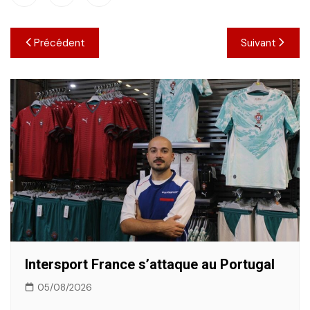
Navigation
Précédent
Suivant
de
l’article
Intersport France s’attaque au Portugal
05/08/2026