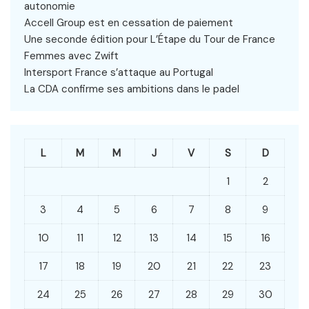
autonomie
Accell Group est en cessation de paiement
Une seconde édition pour L’Étape du Tour de France
Femmes avec Zwift
Intersport France s’attaque au Portugal
La CDA confirme ses ambitions dans le padel
L
M
M
J
V
S
D
1
2
3
4
5
6
7
8
9
10
11
12
13
14
15
16
17
18
19
20
21
22
23
24
25
26
27
28
29
30