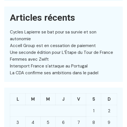
Articles récents
Cycles Lapierre se bat pour sa survie et son
autonomie
Accell Group est en cessation de paiement
Une seconde édition pour L’Étape du Tour de France
Femmes avec Zwift
Intersport France s’attaque au Portugal
La CDA confirme ses ambitions dans le padel
L
M
M
J
V
S
D
1
2
3
4
5
6
7
8
9