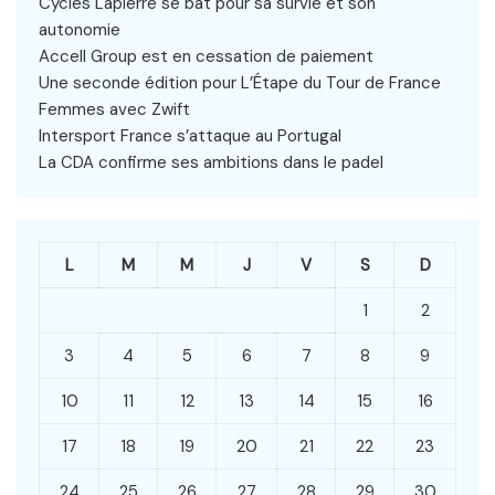
Cycles Lapierre se bat pour sa survie et son
autonomie
Accell Group est en cessation de paiement
Une seconde édition pour L’Étape du Tour de France
Femmes avec Zwift
Intersport France s’attaque au Portugal
La CDA confirme ses ambitions dans le padel
L
M
M
J
V
S
D
1
2
3
4
5
6
7
8
9
10
11
12
13
14
15
16
17
18
19
20
21
22
23
24
25
26
27
28
29
30