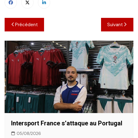
Navigation
Précédent
Suivant
de
l’article
Intersport France s’attaque au Portugal
05/08/2026