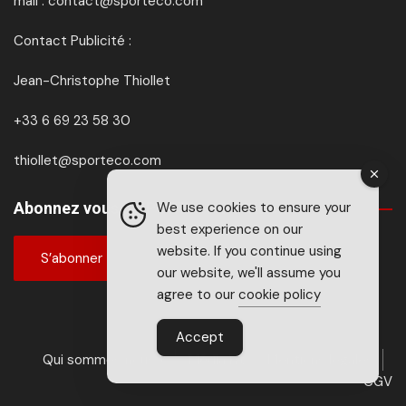
mail : contact@sporteco.com
Contact Publicité :
Jean-Christophe Thiollet
+33 6 69 23 58 30
thiollet@sporteco.com
We use cookies to ensure your
Abonnez vous à SPORTéco & BIKEéco
best experience on our
website. If you continue using
S’abonner
our website, we'll assume you
agree to our
cookie policy
Accept
Qui sommes nous ?
Média kit
Mentions légales
CGV