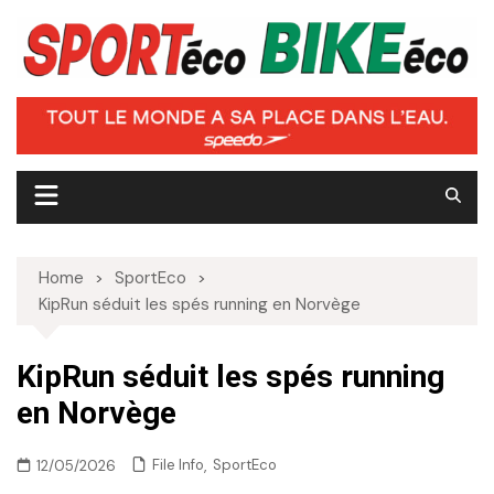
Skip
to
content
Home
SportEco
KipRun séduit les spés running en Norvège
KipRun séduit les spés running
en Norvège
,
File Info
SportEco
12/05/2026