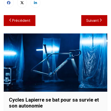
Navigation
Précédent
Suivant
de
l’article
Cycles Lapierre se bat pour sa survie et
son autonomie