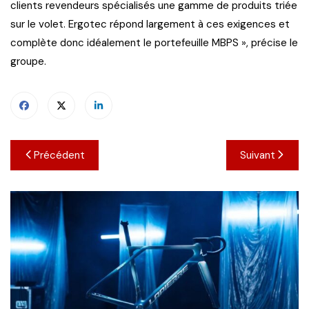
clients revendeurs spécialisés une gamme de produits triée
sur le volet. Ergotec répond largement à ces exigences et
complète donc idéalement le portefeuille MBPS », précise le
groupe.
Navigation
Précédent
Suivant
de
l’article