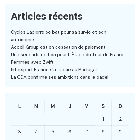
Articles récents
Cycles Lapierre se bat pour sa survie et son
autonomie
Accell Group est en cessation de paiement
Une seconde édition pour L’Étape du Tour de France
Femmes avec Zwift
Intersport France s’attaque au Portugal
La CDA confirme ses ambitions dans le padel
L
M
M
J
V
S
D
1
2
3
4
5
6
7
8
9