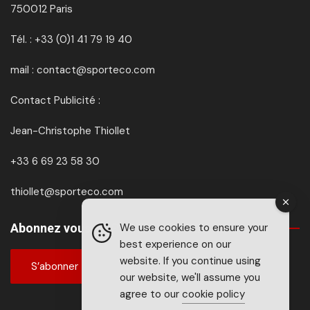
750012 Paris
Tél. : +33 (0)1 41 79 19 40
mail : contact@sporteco.com
Contact Publicité :
Jean-Christophe Thiollet
+33 6 69 23 58 30
thiollet@sporteco.com
Abonnez vous à SPORTéco & BIKEéco
We use cookies to ensure your
best experience on our
website. If you continue using
S’abonner
our website, we'll assume you
agree to our
cookie policy