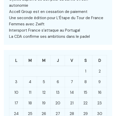
autonomie
Accell Group est en cessation de paiement
Une seconde édition pour L’Étape du Tour de France
Femmes avec Zwift
Intersport France s’attaque au Portugal
La CDA confirme ses ambitions dans le padel
L
M
M
J
V
S
D
1
2
3
4
5
6
7
8
9
10
11
12
13
14
15
16
17
18
19
20
21
22
23
24
25
26
27
28
29
30