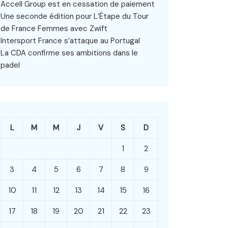
Accell Group est en cessation de paiement
Une seconde édition pour L’Étape du Tour
de France Femmes avec Zwift
Intersport France s’attaque au Portugal
La CDA confirme ses ambitions dans le
padel
L
M
M
J
V
S
D
1
2
3
4
5
6
7
8
9
10
11
12
13
14
15
16
17
18
19
20
21
22
23