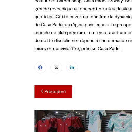
coiffure et barber shop, Casa Padel Croissy-Be
groupe revendique un concept de « lieu de vie »
quotidien. Cette ouverture confirme la dynami
de Casa Padel en région parisienne. « Le grou
modèle de club premium, tout en restant access
de cette discipline et répond à une demande c
loisirs et convivialité », précise Casa Padel.
Navigation
Précédent
de
l’article