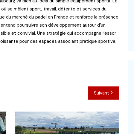
aubourg va bien au-delà du simple équipement sportif. Le
 où se mêlent sport, travail, détente et services du
que du marché du padel en France et renforce la présence
pe entend poursuivre son développement autour d’un
ible et convivial. Une stratégie qui accompagne l’essor
roissante pour des espaces associant pratique sportive,
Suivant