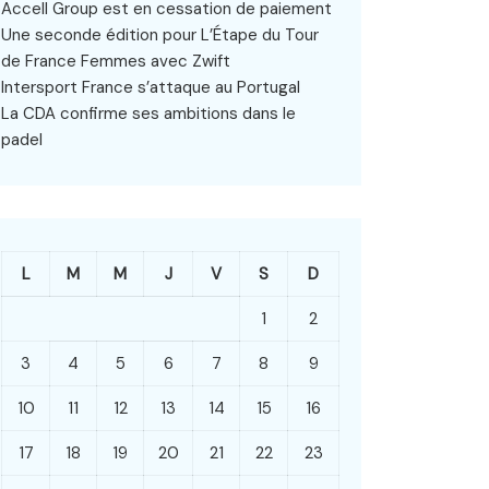
Accell Group est en cessation de paiement
Une seconde édition pour L’Étape du Tour
de France Femmes avec Zwift
Intersport France s’attaque au Portugal
La CDA confirme ses ambitions dans le
padel
L
M
M
J
V
S
D
1
2
3
4
5
6
7
8
9
10
11
12
13
14
15
16
17
18
19
20
21
22
23