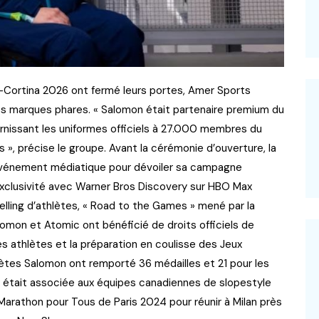
o-Cortina 2026 ont fermé leurs portes, Amer Sports
es marques phares. « Salomon était partenaire premium du
rnissant les uniformes officiels à 27.000 membres du
 », précise le groupe. Avant la cérémonie d’ouverture, la
n événement médiatique pour dévoiler sa campagne
exclusivité avec Warner Bros Discovery sur HBO Max
elling d’athlètes, « Road to the Games » mené par la
omon et Atomic ont bénéficié de droits officiels de
des athlètes et la préparation en coulisse des Jeux
lètes Salomon ont remporté 36 médailles et 21 pour les
x était associée aux équipes canadiennes de slopestyle
 Marathon pour Tous de Paris 2024 pour réunir à Milan près