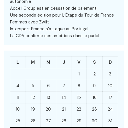
autonomie
Accell Group est en cessation de paiement
Une seconde édition pour L’Étape du Tour de France
Femmes avec Zwift
Intersport France s’attaque au Portugal
La CDA confirme ses ambitions dans le padel
L
M
M
J
V
S
D
1
2
3
4
5
6
7
8
9
10
11
12
13
14
15
16
17
18
19
20
21
22
23
24
25
26
27
28
29
30
31