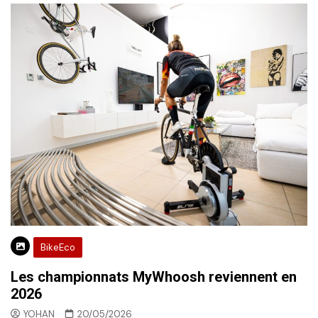
BikeEco
Les championnats MyWhoosh reviennent en
2026
YOHAN
20/05/2026