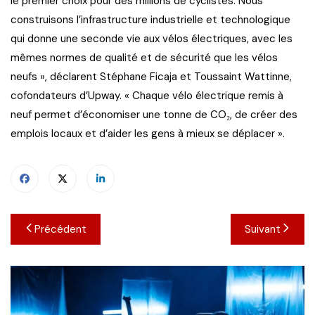
le premier choix pour des millions de cyclistes. Nous
construisons l’infrastructure industrielle et technologique
qui donne une seconde vie aux vélos électriques, avec les
mêmes normes de qualité et de sécurité que les vélos
neufs », déclarent Stéphane Ficaja et Toussaint Wattinne,
cofondateurs d’Upway. « Chaque vélo électrique remis à
neuf permet d’économiser une tonne de CO₂, de créer des
emplois locaux et d’aider les gens à mieux se déplacer ».
Navigation
Précédent
Suivant
de
l’article