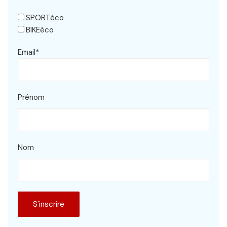
SPORTéco
BIKEéco
Email*
Prénom
Nom