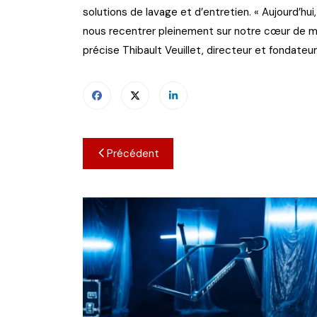
solutions de lavage et d’entretien. « Aujourd’hu
nous recentrer pleinement sur notre cœur de mét
précise Thibault Veuillet, directeur et fondate
Navigation
Précédent
de
l’article