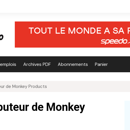
’emplois
Archives PDF
Abonnements
Panier
teur de Monkey Products
ibuteur de Monkey