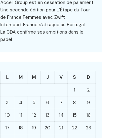
Accell Group est en cessation de paiement
Une seconde édition pour L’Étape du Tour
de France Femmes avec Zwift
Intersport France s’attaque au Portugal
La CDA confirme ses ambitions dans le
padel
L
M
M
J
V
S
D
1
2
3
4
5
6
7
8
9
10
11
12
13
14
15
16
17
18
19
20
21
22
23