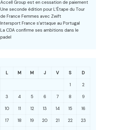
Accell Group est en cessation de paiement
Une seconde édition pour L’Étape du Tour
de France Femmes avec Zwift
Intersport France s’attaque au Portugal
La CDA confirme ses ambitions dans le
padel
L
M
M
J
V
S
D
1
2
3
4
5
6
7
8
9
10
11
12
13
14
15
16
17
18
19
20
21
22
23