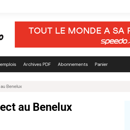
’emplois
Archives PDF
Abonnements
Panier
 au Benelux
rect au Benelux