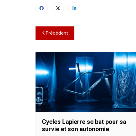
Navigation
Précédent
de
l’article
Cycles Lapierre se bat pour sa
survie et son autonomie