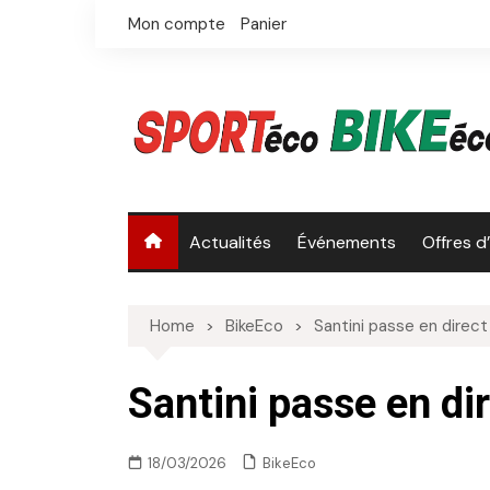
Skip
Mon compte
Panier
to
content
Actualités
Événements
Offres d
Home
BikeEco
Santini passe en direct
Santini passe en di
BikeEco
18/03/2026