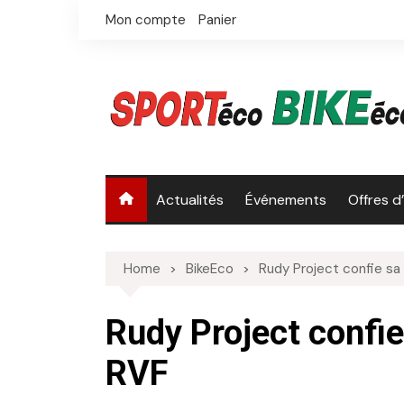
Skip
Mon compte
Panier
to
content
Actualités
Événements
Offres d
Home
BikeEco
Rudy Project confie sa 
Rudy Project confie 
RVF