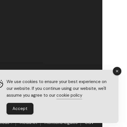
We use cookies to ensure your best experience on
our website. If you continue using our website, we'll
assume you agree to our
cookie policy
Accept
nous ?
Média kit
Mentions légales
CGV