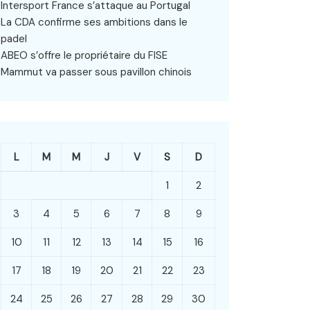
Intersport France s’attaque au Portugal
La CDA confirme ses ambitions dans le
padel
ABEO s’offre le propriétaire du FISE
Mammut va passer sous pavillon chinois
L
M
M
J
V
S
D
1
2
3
4
5
6
7
8
9
10
11
12
13
14
15
16
17
18
19
20
21
22
23
24
25
26
27
28
29
30