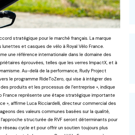
accord stratégique pour le marché français. La marque
ses lunettes et casques de vélo à Royal Vélo France.
me une référence internationale dans le domaine des
riétaires éprouvées, telles que les verres ImpactX, et à
dynamisme. Au-delà de la performance, Rudy Project
ers le programme RideToZero, qui vise à intégrer des
es produits et les processus de l’entreprise », indique
lo France représente une étape stratégique importante
 », affirme Luca Ricciardelli, directeur commercial des
tageons des valeurs communes basées sur la qualité,
l et l’approche structurée de RVF seront déterminants pour
réseau cycle et pour offrir un soutien toujours plus