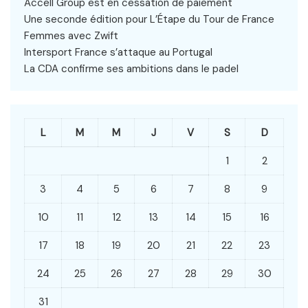
Accell Group est en cessation de paiement
Une seconde édition pour L’Étape du Tour de France
Femmes avec Zwift
Intersport France s’attaque au Portugal
La CDA confirme ses ambitions dans le padel
L
M
M
J
V
S
D
1
2
3
4
5
6
7
8
9
10
11
12
13
14
15
16
17
18
19
20
21
22
23
24
25
26
27
28
29
30
31