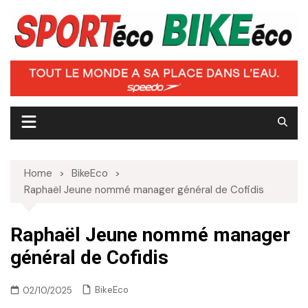
Skip
to
content
Home
BikeEco
Raphaël Jeune nommé manager général de Cofidis
Raphaël Jeune nommé manager
général de Cofidis
BikeEco
02/10/2025