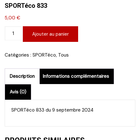
SPORTéco 833
5,00
€
quantité
Ajouter au panier
de
SPORTéco
833
Catégories :
SPORTéco
,
Tous
Description
Informations complémentaires
Avis (0)
SPORTéco 833 du 9 septembre 2024