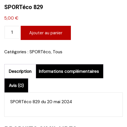
SPORTéco 829
5,00
€
quantité
Ajouter au panier
de
SPORTéco
829
Catégories :
SPORTéco
,
Tous
Description
Informations complémentaires
Avis (0)
SPORTéco 829 du 20 mai 2024