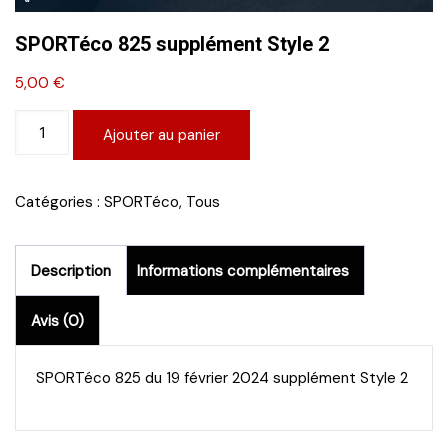
SPORTéco 825 supplément Style 2
5,00
€
quantité
Ajouter au panier
de
SPORTéco
825
Catégories :
SPORTéco
,
Tous
supplément
Style
2
Description
Informations complémentaires
Avis (0)
SPORTéco 825 du 19 février 2024 supplément Style 2