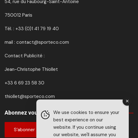
54, rue du Faubourg-Saint-Antoine
750012 Paris
Tél. : +33 (0)1 41 79 19 40
mail : contact@sporteco.com
Contact Publicité :
Jean-Christophe Thiollet
+33 6 69 23 58 30
thiollet@sporteco.com
Abonnez vous à SPORTéco & BIKEéco
We use cookies to ensure your
best experience on our
website. If you continue using
S’abonner
our website, we'll assume you