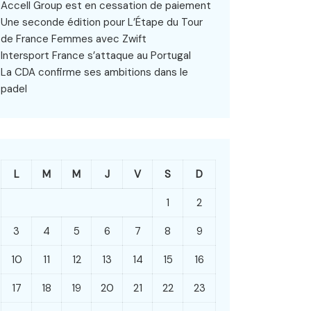
Accell Group est en cessation de paiement
Une seconde édition pour L’Étape du Tour
de France Femmes avec Zwift
Intersport France s’attaque au Portugal
La CDA confirme ses ambitions dans le
padel
L
M
M
J
V
S
D
1
2
3
4
5
6
7
8
9
10
11
12
13
14
15
16
17
18
19
20
21
22
23