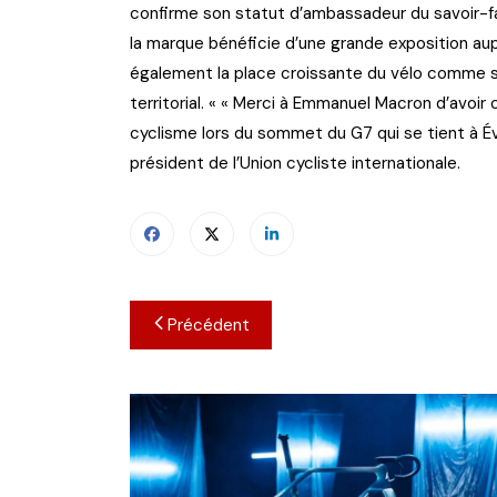
confirme son statut d’ambassadeur du savoir-fair
la marque bénéficie d’une grande exposition au
également la place croissante du vélo comme s
territorial. « « Merci à Emmanuel Macron d’avo
cyclisme lors du sommet du G7 qui se tient à Év
président de l’Union cycliste internationale.
Navigation
Précédent
de
l’article