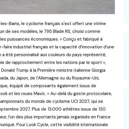
s-Bains, le cyclisme français s’est offert une vitrine
l’un de ses modèles, le 795 Blade RS, choisi comme
pales puissances économiques. « Conçu et fabriqué à
faire industriel français et la capacité d’innovation d’une
re a été personnalisé aux couleurs du pays représenté,
e de rapprochement entre les nations par le sport »,
onald Trump à la Première ministre italienne Giorgia
nada, du Japon, de l’Allemagne ou du Royaume-Uni,
nique, équipé de composants également issus de
ook et les roues Mavic. « Au-delà du geste protocolaire,
Championnats du monde de cyclisme UCI 2027, qui se
eptembre 2027. Plus de 13.000 athlètes issus de 130
r, l’un des plus importants jamais organisés en France
niqué. Pour Look Cycle, cette visibilité internationale