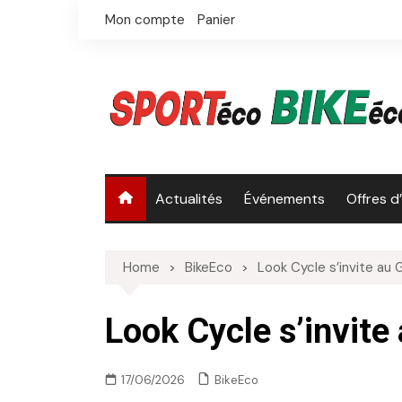
Skip
Mon compte
Panier
to
content
Actualités
Événements
Offres d
Home
BikeEco
Look Cycle s’invite au 
Look Cycle s’invite
BikeEco
17/06/2026