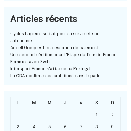
Articles récents
Cycles Lapierre se bat pour sa survie et son
autonomie
Accell Group est en cessation de paiement
Une seconde édition pour L’Étape du Tour de France
Femmes avec Zwift
Intersport France s’attaque au Portugal
La CDA confirme ses ambitions dans le padel
L
M
M
J
V
S
D
1
2
3
4
5
6
7
8
9