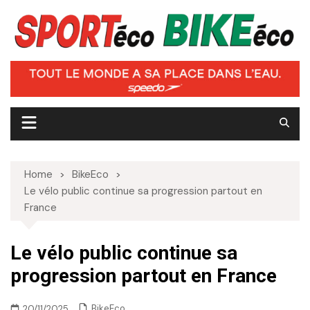
Skip
to
content
Home
BikeEco
Le vélo public continue sa progression partout en
France
Le vélo public continue sa
progression partout en France
BikeEco
20/11/2025