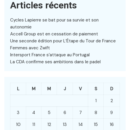
Articles récents
Cycles Lapierre se bat pour sa survie et son
autonomie
Accell Group est en cessation de paiement
Une seconde édition pour L’Étape du Tour de France
Femmes avec Zwift
Intersport France s’attaque au Portugal
La CDA confirme ses ambitions dans le padel
L
M
M
J
V
S
D
1
2
3
4
5
6
7
8
9
10
11
12
13
14
15
16