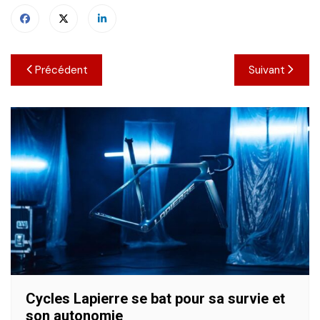
Navigation
Précédent
Suivant
de
l’article
Cycles Lapierre se bat pour sa survie et
son autonomie